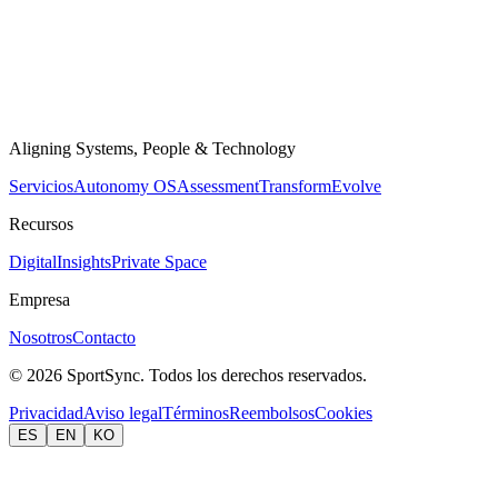
Aligning Systems, People & Technology
Servicios
Autonomy OS
Assessment
Transform
Evolve
Recursos
Digital
Insights
Private Space
Empresa
Nosotros
Contacto
© 2026 SportSync. Todos los derechos reservados.
Privacidad
Aviso legal
Términos
Reembolsos
Cookies
ES
EN
KO